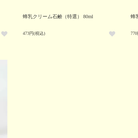
蜂乳クリーム石鹸（特選） 80ml
蜂
473円(税込)
77